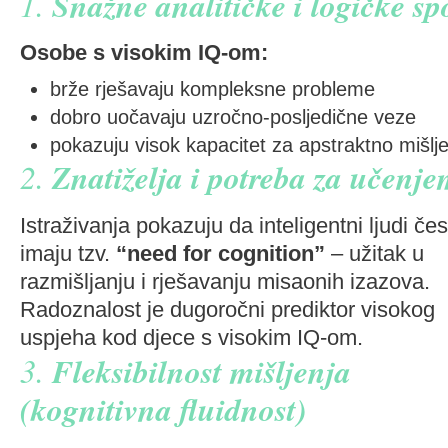
1.
Snažne analitičke i logičke sp
Osobe s visokim IQ-om:
brže rješavaju kompleksne probleme
dobro uočavaju uzročno-posljedične veze
pokazuju visok kapacitet za apstraktno mišlj
2.
Znatiželja i potreba za učenj
Istraživanja pokazuju da inteligentni ljudi čes
imaju tzv.
“need for cognition”
– užitak u
razmišljanju i rješavanju misaonih izazova.
Radoznalost je dugoročni prediktor visokog
uspjeha kod djece s visokim IQ-om.
3.
Fleksibilnost mišljenja
(kognitivna fluidnost)