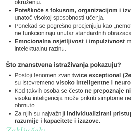
okruženju.
Poteškoće s fokusom, organizacijom i iz
unatoč visokoj sposobnosti učenja.
Ponekad se pogrešno procjenjuju kao „nemotivira
ne funkcioniraju unutar standardnih obrazaca
Emocionalna osjetljivost i impulzivnost
mo
intelektualnu razinu.
Što znanstvena istraživanja pokazuju?
Postoji fenomen zvan
twice exceptional (2e
su istovremeno
visoko inteligentne i neur
Kod takvih osoba se često
ne prepoznaje ni
visoka inteligencija može prikriti simptome ne
obrnuto.
Za njih su najvažniji
individualizirani pristu
razumije i kapacitete i izazove.
Zaključak: