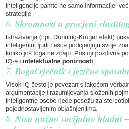
inteligencije pamte ne samo informacije, već
strategije.
6.
Skromnost u procjeni vlastito
Istraživanja (npr. Dunning-Kruger efekt) pok
inteligentni ljudi češće podcjenjuju svoje znan
koliko još toga ne znaju. Postoji pozitivna 
IQ-a i
intelektualne poniznosti
.
7.
Bogat rječnik i jezične sposob
Visok IQ često je povezan s lakoćom verbal
argumentacije i razumijevanja složenih poj
inteligentne osobe rjeđe posežu za stereotip
pojednostavljenim objašnjenjima.
8.
Nisu nužno socijalno hladni –