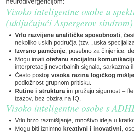
neurodivergencijom:
Visoko inteligentne osobe u spek
(uključujući Aspergerov sindrom)
Vrlo razvijene analitičke sposobnosti
, čes
nekoliko uskih područja (tzv. „uska specijaliza
Izvrsno pamćenje
, posebno za činjenice, de
Mogu imati
otežanu socijalnu komunikacij
interpretaciji neverbalnih signala, sarkazma il
Često postoji
visoka razina logičkog mišlj
podložnost grupnom pritisku.
Rutine i struktura
im pružaju sigurnost – fle
izazov, bez obzira na IQ.
Visoko inteligentne osobe s AD
Vrlo brzo razmišljanje, mnoštvo ideja u kra
Mogu biti iznimno
kreativni i inovativni
, os