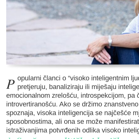
Popularni članci o “visoko inteligentnim ljudima” često
pretjeruju, banaliziraju ili miješaju intelig
emocionalnom zrelošću, introspekcijom, pa č
introvertiranošću. Ako se držimo znanstveno
spoznaja, visoka inteligencija se najčešće mj
sposobnostima, ali ona se može manifestirati 
istraživanjima potvrđenih odlika visoko intel