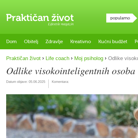
popularno
Lifestyle magazin
Dom
Obitelj
Zdravlje
Kreativno
Kućni budžet
P
›
›
›
Praktičan život
Life coach
Moj psiholog
Odlike visoko
Odlike visokointeligentnih osoba
Datum objave:
05.06.2025
Komentara: