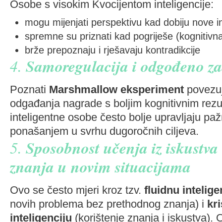
Osobe s visokim Kvocijentom inteligencije:
mogu mijenjati perspektivu kad dobiju nove i
spremne su priznati kad pogriješe (kognitivn
brže prepoznaju i rješavaju kontradikcije
4.
Samoregulacija i odgođeno za
Poznati
Marshmallow eksperiment
povezu
odgađanja nagrade s boljim kognitivnim rezu
inteligentne osobe često bolje upravljaju pa
ponašanjem u svrhu dugoročnih ciljeva.
5.
Sposobnost učenja iz iskustva
znanja u novim situacijama
Ovo se često mjeri kroz tzv.
fluidnu intelige
novih problema bez prethodnog znanja) i
kri
inteligenciju
(korištenje znanja i iskustva).