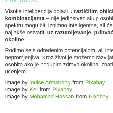
Visoka inteligencija dolazi u
različitim oblic
kombinacijama
– nije jedinstven skup osob
spektru mogu biti iznimno inteligentne, ali će
najlakše ostvariti
uz razumijevanje, prihva
okoline.
Rodimo se s određenim potencijalom, ali intel
nepromjenjiva. Kroz život je možemo razvijati, 
osobito ako je podupire zdrava okolina, znati
učenjem.
Image by
louise Armstrong
from
Pixabay
Image by
Kei
from
Pixabay
Image by
Mohamed Hassan
from
Pixabay