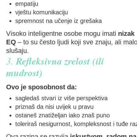
empatiju
vještu komunikaciju
spremnost na učenje iz grešaka
Visoko inteligentne osobe mogu imati
nizak
EQ
– to su često ljudi koji sve znaju, ali mal
slušaju.
3.
Refleksivna zrelost (ili
mudrost)
Ovo je sposobnost da:
sagledaš stvari iz više perspektiva
priznaš da nisi uvijek u pravu
ostaneš znatiželjan iako znaš puno
toleriraš nesigurnost, kompleksnost i tuđe raz
Ova razina se razvija
iskustvom, radom na 