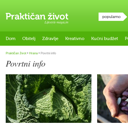
popularno
Lifestyle magazin
Dom
Obitelj
Zdravlje
Kreativno
Kućni budžet
P
›
›
Praktičan život
Hrana
Povrtni info
Povrtni info