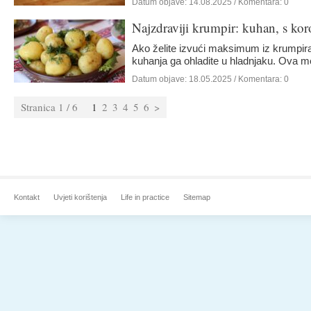
Datum objave:
14.08.2025
/ Komentara: 0
Najzdraviji krumpir: kuhan, s ko
Ako želite izvući maksimum iz krumpira,
kuhanja ga ohladite u hladnjaku. Ova 
Datum objave:
18.05.2025
/ Komentara: 0
Stranica 1 / 6
1
2
3
4
5
6
>
Kontakt
Uvjeti korištenja
Life in practice
Sitemap