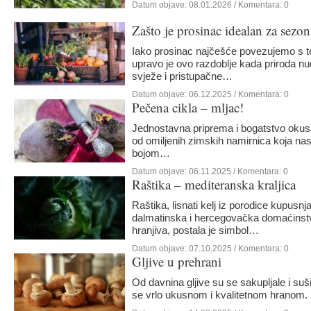
Datum objave:
08.01.2026
/ Komentara: 0
Zašto je prosinac idealan za sezo
Iako prosinac najčešće povezujemo s
upravo je ovo razdoblje kada priroda nu
svježe i pristupačne…
Datum objave:
06.12.2025
/ Komentara: 0
Pečena cikla – mljac!
Jednostavna priprema i bogatstvo okusa 
od omiljenih zimskih namirnica koja na
bojom…
Datum objave:
06.11.2025
/ Komentara: 0
Raštika – mediteranska kraljica
Raštika, lisnati kelj iz porodice kupusnja
dalmatinska i hercegovačka domaćinstv
hranjiva, postala je simbol…
Datum objave:
07.10.2025
/ Komentara: 0
Gljive u prehrani
Od davnina gljive su se sakupljale i suš
se vrlo ukusnom i kvalitetnom hranom