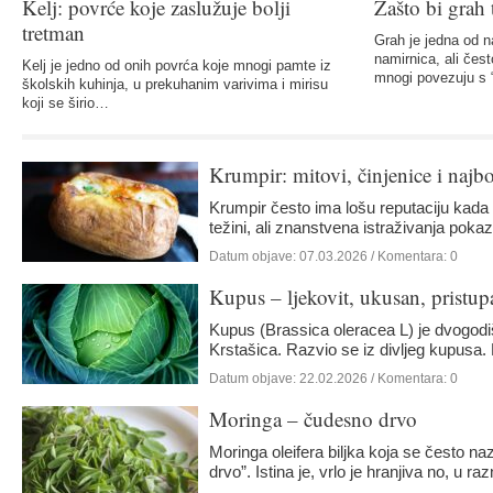
Kelj: povrće koje zaslužuje bolji
Zašto bi grah t
tretman
Grah je jedna od na
namirnica, ali čes
Kelj je jedno od onih povrća koje mnogi pamte iz
mnogi povezuju s 
školskih kuhinja, u prekuhanim varivima i mirisu
koji se širio…
Krumpir: mitovi, činjenice i najbo
Krumpir često ima lošu reputaciju kada g
težini, ali znanstvena istraživanja pok
Datum objave:
07.03.2026
/ Komentara: 0
Kupus – ljekovit, ukusan, prist
Kupus (Brassica oleracea L) je dvogodišnj
Krstašica. Razvio se iz divljeg kupusa
Datum objave:
22.02.2026
/ Komentara: 0
Moringa – čudesno drvo
Moringa oleifera biljka koja se često naz
drvo”. Istina je, vrlo je hranjiva no, u r