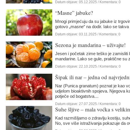
Datum objave:
05.12.2025
/ Komentara: 0
“Masne” jabuke?
Mnogi primjećuju da su jabuke iz trgovin
gotovo „masne“ na dodir. Iako se tak
Datum objave:
03.11.2025
/ Komentara: 0
Sezona je mandarina – uživajte!
Jesen i početak zime teško je zamisliti
mandarine. Lako se gule, praktične su z
Datum objave:
22.10.2025
/ Komentara: 0
Šipak ili nar – jedna od najvrjedn
Nar (Punica granatum) poznat je kao v
udjelom bioaktivnih spojeva. Njegova ka
potječe od bogatstva…
Datum objave:
27.07.2025
/ Komentara: 0
Suhe šljive – mala voćka s veliki
kostiju
Kad razmišljamo o zdravlju kostiju, suhe š
No, sve više istraživanja pokazuje d