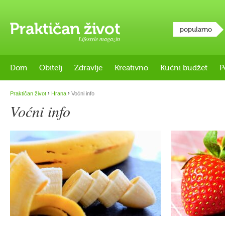
popularno
Lifestyle magazin
Dom
Obitelj
Zdravlje
Kreativno
Kućni budžet
P
›
›
Praktičan život
Hrana
Voćni info
Voćni info