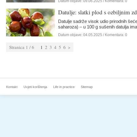
Datum objave:
09.06.2025
/ Komentara: 0
Datulje: slatki plod s ozbiljnim 
Datulje sadrže visok udio prirodnih šeće
saharoza) – u 100 g sušenih datulja i
Datum objave:
04.05.2025
/ Komentara: 0
Stranica 1 / 6
1
2
3
4
5
6
>
Kontakt
Uvjeti korištenja
Life in practice
Sitemap