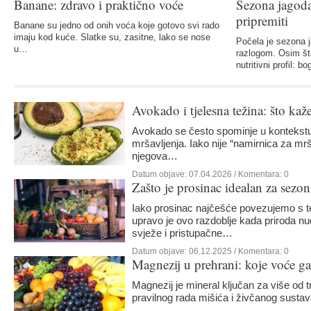
Banane: zdravo i praktično voće
Sezona jagoda:
pripremiti
Banane su jedno od onih voća koje gotovo svi rado
imaju kod kuće. Slatke su, zasitne, lako se nose
Počela je sezona j
u…
razlogom. Osim što
nutritivni profil: 
Avokado i tjelesna težina: što kaž
Avokado se često spominje u kontekstu 
mršavljenja. Iako nije “namirnica za mr
njegova…
Datum objave:
07.04.2026
/ Komentara: 0
Zašto je prosinac idealan za sezo
Iako prosinac najčešće povezujemo s
upravo je ovo razdoblje kada priroda nu
svježe i pristupačne…
Datum objave:
06.12.2025
/ Komentara: 0
Magnezij u prehrani: koje voće ga
Magnezij je mineral ključan za više od tr
pravilnog rada mišića i živčanog susta