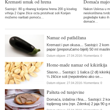
Kremasti umak od hrena
Domaća majone
Sastojci: 80 g ribanog korijena hrena 200 g kiselog
Nakon Uskrsa u m
vrhnja 2 čajne žlice octa prstohvat soli Korijen
neiskorištena tvrd
možemo naribati pomoću…
pogledajte kako ih 
domaće…
Namaz od patlidžana
Kremast i pun okusa… Sastojci: 2 kom pa
papar (preporučamo bijeli) 50 ml maslin
Datum objave:
27.04.2016
/ Komentara: 0
Home-made namaz od kikirikija
Slasno… Sastojci: 1 šalica (2 dl) kikirikija
¼ žličice soli (nepotrebno ako se…
Datum objave:
27.04.2016
/ Komentara: 0
Pašteta od tunjevine
Domaća, izdašna i fina… Sastojci: 2 kon
topljenog sira (npr. Zdenka) 2 jaja 90 