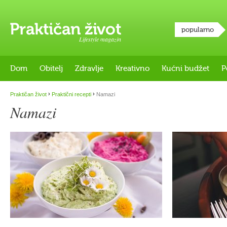
popularno
Lifestyle magazin
Dom
Obitelj
Zdravlje
Kreativno
Kućni budžet
P
›
›
Praktičan život
Praktični recepti
Namazi
Namazi