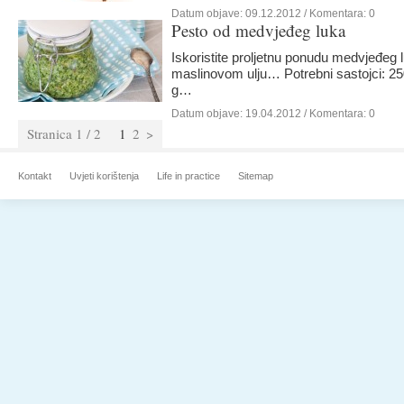
Datum objave:
09.12.2012
/ Komentara: 0
Pesto od medvjeđeg luka
Iskoristite proljetnu ponudu medvjeđeg l
maslinovom ulju… Potrebni sastojci: 25
g…
Datum objave:
19.04.2012
/ Komentara: 0
Stranica 1 / 2
1
2
>
Kontakt
Uvjeti korištenja
Life in practice
Sitemap