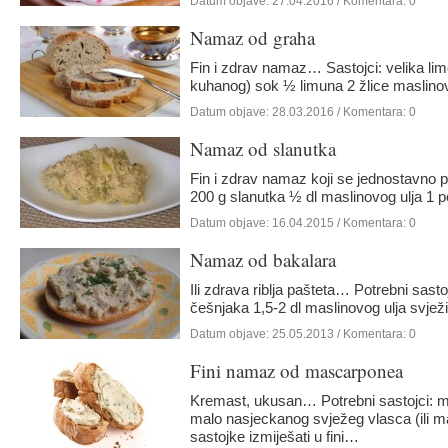
Datum objave:
27.04.2016
/ Komentara: 0
Namaz od graha
Fin i zdrav namaz… Sastojci: velika lime
kuhanog) sok ½ limuna 2 žlice maslino
Datum objave:
28.03.2016
/ Komentara: 0
Namaz od slanutka
Fin i zdrav namaz koji se jednostavno 
200 g slanutka ½ dl maslinovog ulja 1 
Datum objave:
16.04.2015
/ Komentara: 0
Namaz od bakalara
Ili zdrava riblja pašteta… Potrebni sasto
češnjaka 1,5-2 dl maslinovog ulja svjež
Datum objave:
25.05.2013
/ Komentara: 0
Fini namaz od mascarponea
Kremast, ukusan… Potrebni sastojci: m
malo nasjeckanog svježeg vlasca (ili m
sastojke izmiješati u fini…