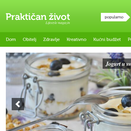
popularno
Lifestyle magazin
Dom
Obitelj
Zdravlje
Kreativno
Kućni budžet
P
Jogurt u s