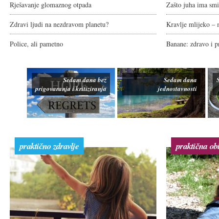
Rješavanje glomaznog otpada
Zašto juha ima smis
Zdravi ljudi na nezdravom planetu?
Kravlje mlijeko – m
Police, ali pametno
Banane: zdravo i p
Sedam dana bez
Sedam dana
prigovaranja i kritiziranja
jednostavnosti
praktično zdravlje
praktična obi