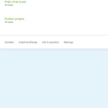
Popis stvari za put
24 views
Pozdrav proljeću
15 views
Kontakt
Uvjeti korištenja
Life in practice
Sitemap