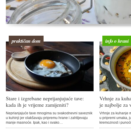
praktičan dom
info o hrani
Stare i izgrebane neprijanjujuće tave:
Vrhnje za kuha
kada ih je vrijeme zamijeniti?
je najbolje za 
Neprianjajuće tave mnogima su svakodnevni saveznik
Vrhnje za kuhanje 
u kuhinji jer olakšavaju pripremu hrane i zahtijevaju
u pripremi umaka, ju
manje masnoće. Ipak, kao i svako…
kremoznost i punoću