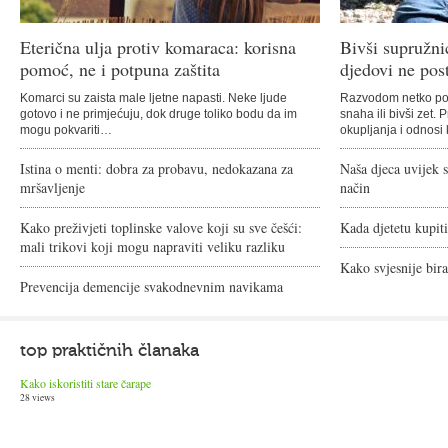
Eterična ulja protiv komaraca: korisna
Bivši supružnic
pomoć, ne i potpuna zaštita
djedovi ne pos
Komarci su zaista male ljetne napasti. Neke ljude
Razvodom netko post
gotovo i ne primjećuju, dok druge toliko bodu da im
snaha ili bivši zet. 
mogu pokvariti…
okupljanja i odnosi
Istina o menti: dobra za probavu, nedokazana za
Naša djeca uvijek s
mršavljenje
način
Kako preživjeti toplinske valove koji su sve češći:
Kada djetetu kupiti
mali trikovi koji mogu napraviti veliku razliku
Kako svjesnije bira
Prevencija demencije svakodnevnim navikama
top praktičnih članaka
Kako iskoristiti stare čarape
28 views