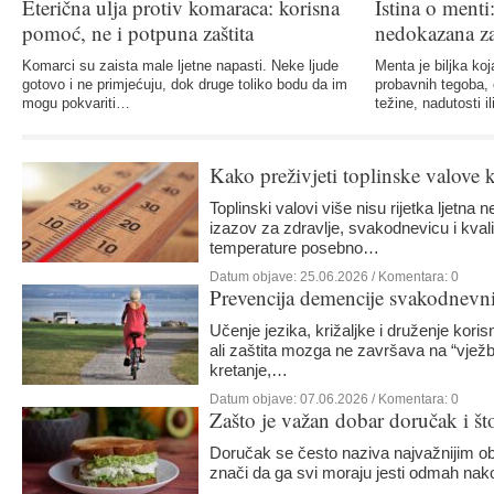
Eterična ulja protiv komaraca: korisna
Istina o menti
pomoć, ne i potpuna zaštita
nedokazana za
Komarci su zaista male ljetne napasti. Neke ljude
Menta je biljka koj
gotovo i ne primjećuju, dok druge toliko bodu da im
probavnih tegoba, 
mogu pokvariti…
težine, nadutosti 
Kako preživjeti toplinske valove k
trikovi koji mogu napraviti veliku
Toplinski valovi više nisu rijetka ljetn
izazov za zdravlje, svakodnevicu i kvali
temperature posebno…
Datum objave:
25.06.2026
/ Komentara: 0
Prevencija demencije svakodnev
Učenje jezika, križaljke i druženje koris
ali zaštita mozga ne završava na “vjež
kretanje,…
Datum objave:
07.06.2026
/ Komentara: 0
Zašto je važan dobar doručak i što
Doručak se često naziva najvažnijim o
znači da ga svi moraju jesti odmah na