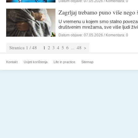
Datum objave:
07.05.2026
/ Komentara: 0
Zagrljaj trebamo puno više nego 
U vremenu u kojem smo stalno povezan
društvenim mrežama, sve više ljudi živ
Datum objave:
07.05.2026
/ Komentara: 0
Stranica 1 / 48
1
2
3
4
5
6
...
48
>
Kontakt
Uvjeti korištenja
Life in practice
Sitemap