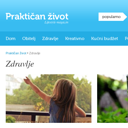
popularno
Lifestyle magazin
Dom
Obitelj
Zdravlje
Kreativno
Kućni budžet
P
›
Praktičan život
Zdravlje
Zdravlje