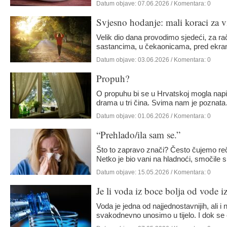
Datum objave:
07.06.2026
/ Komentara: 0
Svjesno hodanje: mali koraci za vi
Velik dio dana provodimo sjedeći, za r
sastancima, u čekaonicama, pred ekrani
Datum objave:
03.06.2026
/ Komentara: 0
Propuh?
O propuhu bi se u Hrvatskoj mogla napisa
drama u tri čina. Svima nam je poznat
Datum objave:
01.06.2026
/ Komentara: 0
“Prehlado/ila sam se.”
Što to zapravo znači? Često čujemo reč
Netko je bio vani na hladnoći, smočile
Datum objave:
15.05.2026
/ Komentara: 0
Je li voda iz boce bolja od vode i
tako jednostavan
Voda je jedna od najjednostavnijih, ali i n
svakodnevno unosimo u tijelo. I dok s