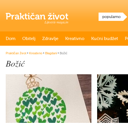
popularno
Lifestyle magazin
Dom
Obitelj
Zdravlje
Kreativno
Kućni budžet
P
›
›
›
Praktičan život
Kreativno
Blagdani
Božić
Božić