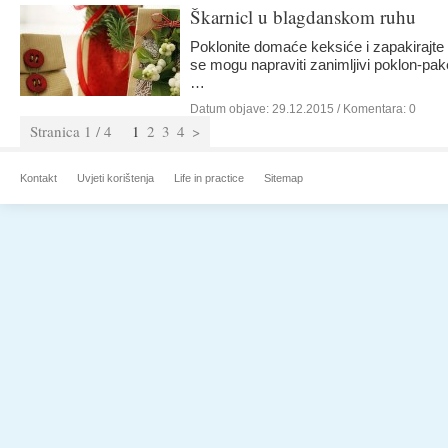
Škarnicl u blagdanskom ruhu
Poklonite domaće keksiće i zapakirajte
se mogu napraviti zanimljivi poklon-paket
…
Datum objave:
29.12.2015
/ Komentara: 0
Stranica 1 / 4
1
2
3
4
>
Kontakt
Uvjeti korištenja
Life in practice
Sitemap