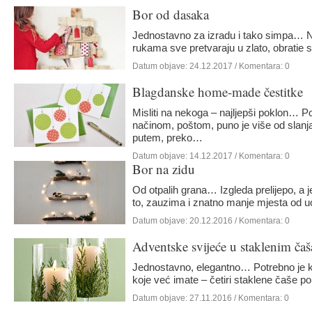
Bor od dasaka
Jednostavno za izradu i tako simpa… Nis
rukama sve pretvaraju u zlato, obratie
Datum objave:
24.12.2017
/ Komentara: 0
Blagdanske home-made čestitke
Misliti na nekoga – najljepši poklon… Po
načinom, poštom, puno je više od slanja
putem, preko…
Datum objave:
14.12.2017
/ Komentara: 0
Bor na zidu
Od otpalih grana… Izgleda prelijepo, a
to, zauzima i znatno manje mjesta od u
Datum objave:
20.12.2016
/ Komentara: 0
Adventske svijeće u staklenim ča
Jednostavno, elegantno… Potrebno je kupit
koje već imate – četiri staklene čaše po
Datum objave:
27.11.2016
/ Komentara: 0