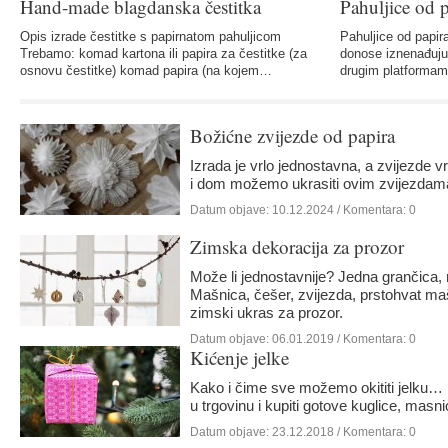
Hand-made blagdanska čestitka
Pahuljice od 
Opis izrade čestitke s papirnatom pahuljicom
Pahuljice od papir
Trebamo: komad kartona ili papira za čestitke (za
donose iznenađuju
osnovu čestitke) komad papira (na kojem…
drugim platforma
Božićne zvijezde od papira
Izrada je vrlo jednostavna, a zvijezde vr
i dom možemo ukrasiti ovim zvijezdama
Datum objave:
10.12.2024
/ Komentara: 0
Zimska dekoracija za prozor
Može li jednostavnije? Jedna grančica
Mašnica, češer, zvijezda, prstohvat ma
zimski ukras za prozor.
Datum objave:
06.01.2019
/ Komentara: 0
Kićenje jelke
Kako i čime sve možemo okititi jelku… Na
u trgovinu i kupiti gotove kuglice, masn
Datum objave:
23.12.2018
/ Komentara: 0