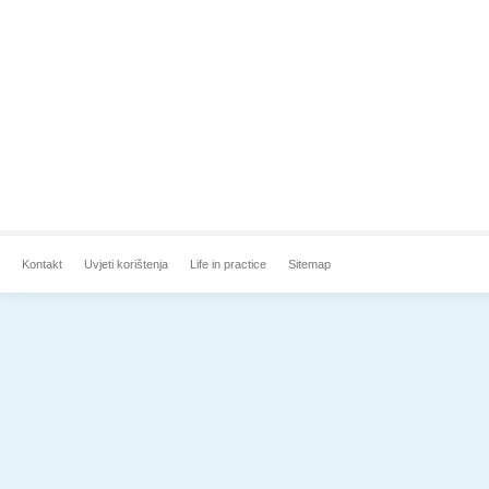
Kontakt
Uvjeti korištenja
Life in practice
Sitemap