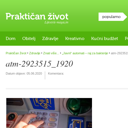
popularno
Lifestyle magazin
Dom
Obitelj
Zdravlje
Kreativno
Kućni budžet
P
›
›
›
›
Praktičan život
Zdravlje
Znati više...
„Javni“ automati – raj za bakterije
atm-292351
atm-2923515_1920
Datum objave:
05.06.2020
Komentara: