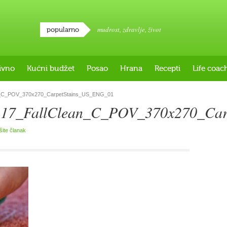
mudrost
,
zdravlje
,
život
popularno
ivno
Kućni budžet
Posao
Hrana
Recepti
Life coac
_C_POV_370x270_CarpetStains_US_ENG_01
7_FallClean_C_POV_370x270_Car
išite članak