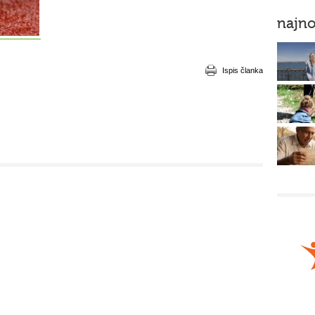
najno
Ispis članka