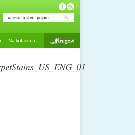
h
Na kotačima
petStains_US_ENG_01