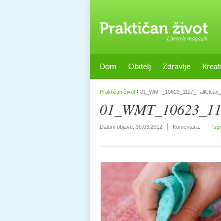
Lifestyle magazin
Dom
Obitelj
Zdravlje
Kreat
›
Praktičan život
01_WMT_10623_1117_FallClean
01_WMT_10623_111
Datum objave:
30.03.2012
Komentara:
Isp