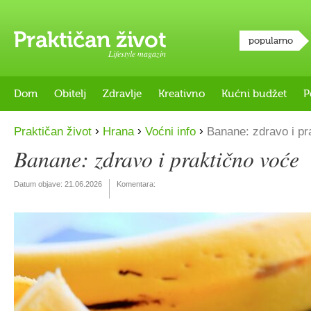
popularno
Lifestyle magazin
Dom
Obitelj
Zdravlje
Kreativno
Kućni budžet
P
›
›
›
Praktičan život
Hrana
Voćni info
Banane: zdravo i pr
Banane: zdravo i praktično voće
Datum objave:
21.06.2026
Komentara: