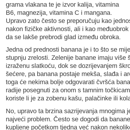
grama vlakana te je izvor kalija, vitamina
B6, magnezija, vitamina C i mangana.
Upravo zato često se preporučuju kao jednost
nakon fizičke aktivnosti, ali i kao međuobro
da se lakše prebrodi glad između obroka.
Jedna od prednosti banana je i to što se mij
stupnju zrelosti. Zelenije banane imaju više 
izraženu slatkoću, dok se dozrijevanjem škr
šećere, pa banana postaje mekša, slađa i ar
toga će nekima bolje odgovarati čvršća bana
radije posegnuti za onom s tamnim točkicama
koriste li je za zobenu kašu, palačinke ili kol
No, upravo ta brzina sazrijevanja mnogima je
najveći problem. Često se dogodi da banan
kupljene početkom tjedna već nakon nekolik