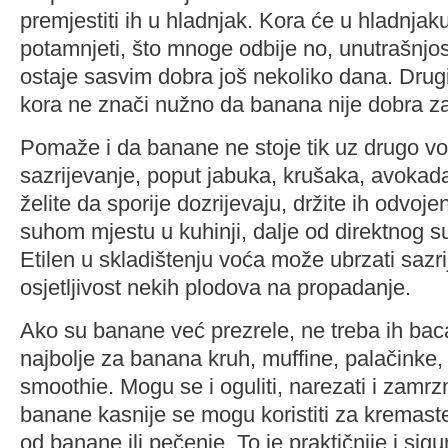
premjestiti ih u hladnjak. Kora će u hladnjak
potamnjeti, što mnoge odbije no, unutrašnjo
ostaje sasvim dobra još nekoliko dana. Drug
kora ne znači nužno da banana nije dobra za
Pomaže i da banane ne stoje tik uz drugo v
sazrijevanje, poput jabuka, krušaka, avokada 
želite da sporije dozrijevaju, držite ih odvoje
suhom mjestu u kuhinji, dalje od direktnog su
Etilen u skladištenju voća može ubrzati sazri
osjetljivost nekih plodova na propadanje.
Ako su banane već prezrele, ne treba ih baca
najbolje za banana kruh, muffine, palačinke,
smoothie. Mogu se i oguliti, narezati i zamr
banane kasnije se mogu koristiti za kremaste
od banane ili pečenje. To je praktičnije i sigu