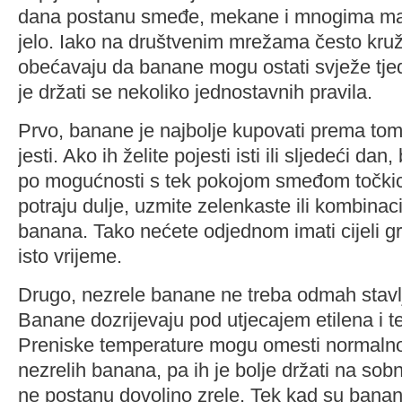
dana postanu smeđe, mekane i mnogima man
jelo. Iako na društvenim mrežama često kruže
obećavaju da banane mogu ostati svježe tjed
je držati se nekoliko jednostavnih pravila.
Prvo, banane je najbolje kupovati prema tom
jesti. Ako ih želite pojesti isti ili sljedeći dan
po mogućnosti s tek pokojom smeđom točkic
potraju dulje, uzmite zelenkaste ili kombinaciju
banana. Tako nećete odjednom imati cijeli gro
isto vrijeme.
Drugo, nezrele banane ne treba odmah stavlj
Banane dozrijevaju pod utjecajem etilena i t
Preniske temperature mogu omesti normalno
nezrelih banana, pa ih je bolje držati na sob
ne postanu dovoljno zrele. Tek kad su banan