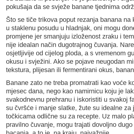
pokušaja da se svježe banane tjednima održ
Što se tiče trikova poput rezanja banana n
u staklenu posudu u hladnjak, oni mogu done
promjene jer smanjuju izloženost zraku i temp
nije idealan način dugotrajnog čuvanja. Nare
osjetljivije od cijelog ploda, a s vremenom gu
okusu i svježini. Ako se pojave neugodan mir
tekstura, plijesan ili fermentirani okus, banan
Banane zato ne treba promatrati kao voće ko
mjesec dana, nego kao namirnicu koju je lako
svakodnevnu prehranu i iskoristiti u svakoj fa
su čvršće i manje slatke, žute su idealne za 
točkicama odlične su za recepte. Uz malo plan
pravilno čuvanje, mogu trajati dovoljno dugo
bacanja, a to je, na kraju, najvažnije.