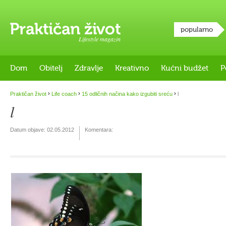
popularno
Lifestyle magazin
Dom
Obitelj
Zdravlje
Kreativno
Kućni budžet
P
›
›
›
Praktičan život
Life coach
15 odličnih načina kako izgubiti sreću
l
l
Datum objave:
02.05.2012
Komentara: