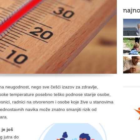
najno
jetna neugodnost, nego sve češći izazov za zdravlje,
Visoke temperature posebno teško podnose starije osobe,
esnici, radnici na otvorenom i osobe koje žive u stanovima
o jednostavnih navika može znatno smanjiti rizik od
dara.
je još
g jutra do