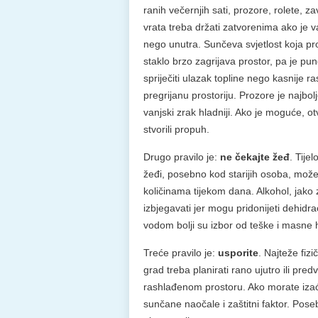
ranih večernjih sati, prozore, rolete, za
vrata treba držati zatvorenima ako je va
nego unutra. Sunčeva svjetlost koja pro
staklo brzo zagrijava prostor, pa je pu
spriječiti ulazak topline nego kasnije ras
pregrijanu prostoriju. Prozore je najbolj
vanjski zrak hladniji. Ako je moguće, 
stvorili propuh.
Drugo pravilo je:
ne čekajte žeđ
. Tije
žeđi, posebno kod starijih osoba, može 
količinama tijekom dana. Alkohol, jako z
izbjegavati jer mogu pridonijeti dehidra
vodom bolji su izbor od teške i masne 
Treće pravilo je:
usporite
. Najteže fizi
grad treba planirati rano ujutro ili predv
rashlađenom prostoru. Ako morate izaći, 
sunčane naočale i zaštitni faktor. Poseb