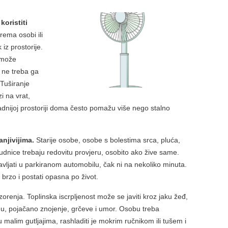
koristiti
rema osobi ili
iz prostorije.
a može
i ne treba ga
Tuširanje
i na vrat,
adnijoj prostoriji doma često pomažu više nego stalno
njivijima.
Starije osobe, osobe s bolestima srca, pluća,
rudnice trebaju redovitu provjeru, osobito ako žive same.
tavljati u parkiranom automobilu, čak ni na nekoliko minuta.
brzo i postati opasna po život.
renja. Toplinska iscrpljenost može se javiti kroz jaku žeđ,
inu, pojačano znojenje, grčeve i umor. Osobu treba
 u malim gutljajima, rashladiti je mokrim ručnikom ili tušem i