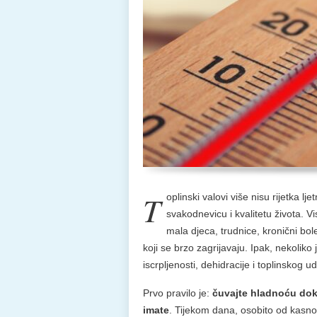
T
oplinski valovi više nisu rijetka l
svakodnevicu i kvalitetu života. 
mala djeca, trudnice, kronični bol
koji se brzo zagrijavaju. Ipak, nekolik
iscrpljenosti, dehidracije i toplinskog u
Prvo pravilo je:
čuvajte hladnoću dok 
imate
. Tijekom dana, osobito od kasno