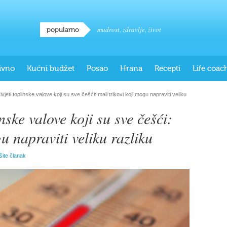
mudrost
,
zdravlje
,
život
popularno
ivno
Kućni budžet
Posao
Hrana
Recepti
Life coac
jeti toplinske valove koji su sve češći: mali trikovi koji mogu napraviti veliku
nske valove koji su sve češći:
u napraviti veliku razliku
išite članak