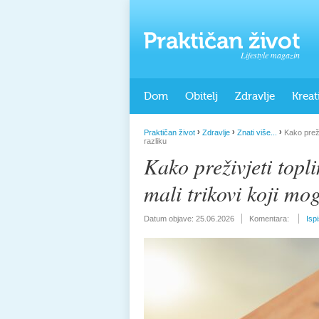
Lifestyle magazin
Dom
Obitelj
Zdravlje
Kreat
›
›
›
Praktičan život
Zdravlje
Znati više...
Kako preživ
razliku
Kako preživjeti topli
mali trikovi koji mog
Datum objave:
25.06.2026
Komentara:
Isp