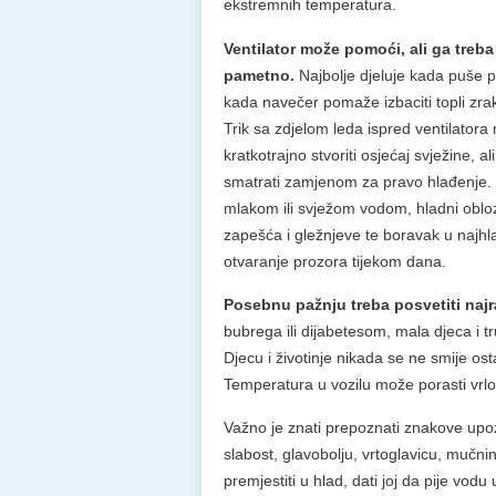
ekstremnih temperatura.
Ventilator može pomoći, ali ga treba 
pametno.
Najbolje djeluje kada puše p
kada navečer pomaže izbaciti topli zrak 
Trik sa zdjelom leda ispred ventilator
kratkotrajno stvoriti osjećaj svježine, al
smatrati zamjenom za pravo hlađenje. 
mlakom ili svježom vodom, hladni obloz
zapešća i gležnjeve te boravak u najhl
otvaranje prozora tijekom dana.
Posebnu pažnju treba posvetiti najra
bubrega ili dijabetesom, mala djeca i t
Djecu i životinje nikada se ne smije os
Temperatura u vozilu može porasti vrlo 
Važno je znati prepoznati znakove upozo
slabost, glavobolju, vrtoglavicu, mučn
premjestiti u hlad, dati joj da pije vodu