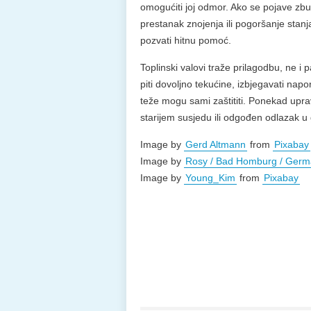
omogućiti joj odmor. Ako se pojave zbun
prestanak znojenja ili pogoršanje stanj
pozvati hitnu pomoć.
Toplinski valovi traže prilagodbu, ne i 
piti dovoljno tekućine, izbjegavati napor
teže mogu sami zaštititi. Ponekad upra
starijem susjedu ili odgođen odlazak u 
Image by
Gerd Altmann
from
Pixabay
Image by
Rosy / Bad Homburg / Ger
Image by
Young_Kim
from
Pixabay