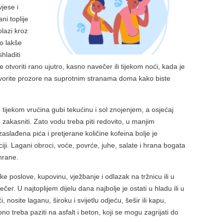
vjese i
ni toplije
lazi kroz
no lakše
hladiti
e otvoriti rano ujutro, kasno navečer ili tijekom noći, kada je
otvorite prozore na suprotnim stranama doma kako biste
lo tijekom vrućina gubi tekućinu i sol znojenjem, a osjećaj
zakasniti. Zato vodu treba piti redovito, u manjim
aslađena pića i pretjerane količine kofeina bolje je
ciji. Lagani obroci, voće, povrće, juhe, salate i hrana bogata
hrane.
čke poslove, kupovinu, vježbanje i odlazak na tržnicu ili u
ečer. U najtoplijem dijelu dana najbolje je ostati u hladu ili u
nosite laganu, široku i svijetlu odjeću, šešir ili kapu,
no treba paziti na asfalt i beton, koji se mogu zagrijati do