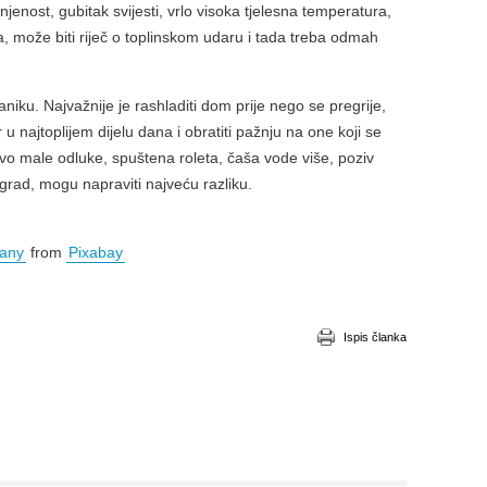
jenost, gubitak svijesti, vrlo visoka tjelesna temperatura,
a, može biti riječ o toplinskom udaru i tada treba odmah
paniku. Najvažnije je rashladiti dom prije nego se pregrije,
 u najtoplijem dijelu dana i obratiti pažnju na one koji se
vo male odluke, spuštena roleta, čaša vode više, poziv
grad, mogu napraviti najveću razliku.
many
from
Pixabay
Ispis članka