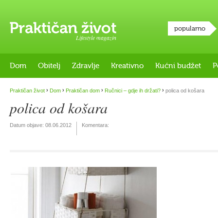
popularno
Lifestyle magazin
Dom
Obitelj
Zdravlje
Kreativno
Kućni budžet
P
›
›
›
›
Praktičan život
Dom
Praktičan dom
Ručnici – gdje ih držati?
polica od košara
polica od košara
Datum objave:
08.06.2012
Komentara: