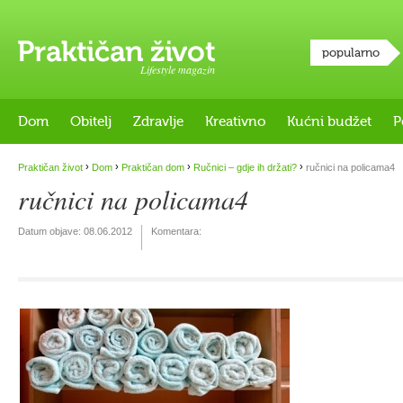
popularno
Lifestyle magazin
Dom
Obitelj
Zdravlje
Kreativno
Kućni budžet
P
›
›
›
›
Praktičan život
Dom
Praktičan dom
Ručnici – gdje ih držati?
ručnici na policama4
ručnici na policama4
Datum objave:
08.06.2012
Komentara: