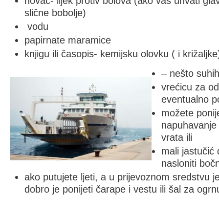
novac- lijek protiv bolova (ako vas uhvati gla
slične bobolje)
vodu
papirnate maramice
knjigu ili časopis- kemijsku olovku ( i križaljke
– nešto suhih 
vrećicu za o
eventualno p
možete ponije
napuhavanje k
vrata ili
mali jastučić
nasloniti boč
ako putujete ljeti, a u prijevoznom sredstvu j
dobro je ponijeti čarape i vestu ili šal za ogrn