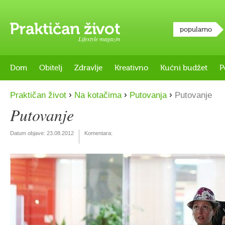
popularno
Lifestyle magazin
Dom
Obitelj
Zdravlje
Kreativno
Kućni budžet
P
›
›
›
Praktičan život
Na kotačima
Putovanja
Putovanje
Putovanje
Datum objave:
23.08.2012
Komentara: