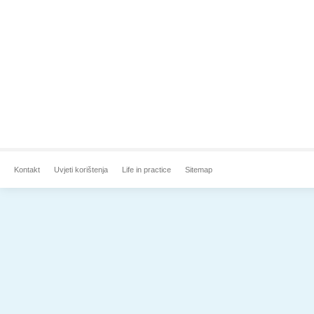
Kontakt
Uvjeti korištenja
Life in practice
Sitemap