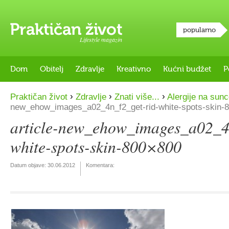
popularno
Lifestyle magazin
Dom
Obitelj
Zdravlje
Kreativno
Kućni budžet
P
›
›
›
Praktičan život
Zdravlje
Znati više...
Alergije na sun
new_ehow_images_a02_4n_f2_get-rid-white-spots-skin-
article-new_ehow_images_a02_4n
white-spots-skin-800×800
Datum objave:
30.06.2012
Komentara: