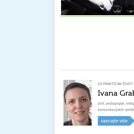
ZA PRAKTIČAN ŽIVOT 
Ivana Gra
prof. pedagogije, integ
komunikacijskih vješti
saznajte više