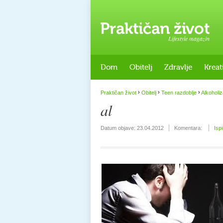
Lifestyle magazin
Dom
Obitelj
Zdravlje
Kreat
›
›
›
Praktičan život
Obitelj
Teen razdoblje
Alkoholi
al
Datum objave:
23.04.2012
Komentara:
Isp