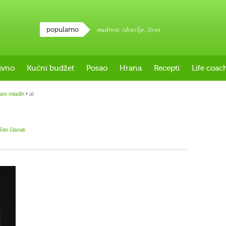
mudrost
,
zdravlje
,
život
popularno
ivno
Kućni budžet
Posao
Hrana
Recepti
Life coac
›
zam mladih
al
išite članak