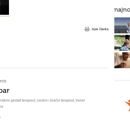
najno
Ispis članka
PIŠE
bar
rativni gestalt terapeut, osobni i bračni terapeut, trener
na