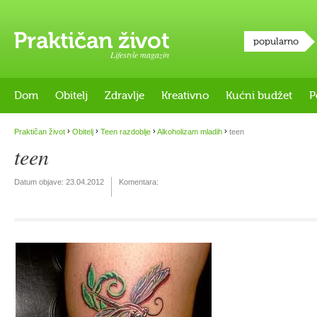
popularno
Lifestyle magazin
Dom
Obitelj
Zdravlje
Kreativno
Kućni budžet
P
›
›
›
›
Praktičan život
Obitelj
Teen razdoblje
Alkoholizam mladih
teen
teen
Datum objave:
23.04.2012
Komentara: