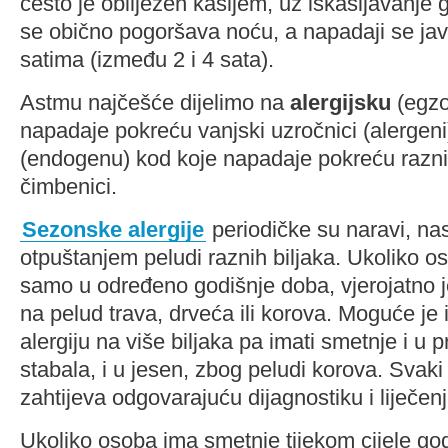
često je obilježen kašljem, uz iskašljavanje 
se obično pogoršava noću, a napadaji se javl
satima (između 2 i 4 sata).
Astmu najčešće dijelimo na
alergijsku
(egzo
napadaje pokreću vanjski uzročnici (alergeni
(endogenu) kod koje napadaje pokreću razni fi
čimbenici.
Sezonske alergije
periodičke su naravi, na
otpuštanjem peludi raznih biljaka. Ukoliko 
samo u određeno godišnje doba, vjerojatno je
na pelud trava, drveća ili korova. Moguće je
alergiju na više biljaka pa imati smetnje i u 
stabala, i u jesen, zbog peludi korova. Svaki
zahtijeva odgovarajuću dijagnostiku i liječenj
Ukoliko osoba ima smetnje tijekom cijele godi