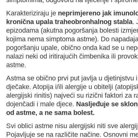
Karakteriziraju je
neprimjereno jak imunol
kronična upala traheobronhalnog stabla
. 
epizodama (akutna pogoršanja bolesti izmjen
kojima nema simptoma astme). Do napadaja 
pogoršanju upale, obično onda kad se u nepo
nalazi neki od iritirajućih čimbenika ili provo
astme.
Astma se obično prvi put javlja u djetinjstvu
dječake. Atopija i/ili alergije u obitelji (atopijs
alergijski rinitis) najveći su rizični faktori za 
dojenčadi i male djece.
Nasljeđuje se sklon
od astme, a ne sama bolest.
Svi oblici astme nisu alergijski niti sve aler
Pojavljuje se na različite načine. Osnovni m