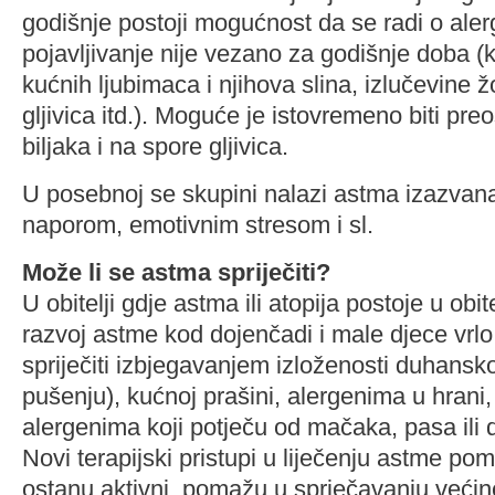
godišnje postoji mogućnost da se radi o alergi
pojavljivanje nije vezano za godišnje doba (
kućnih ljubimaca i njihova slina, izlučevine 
gljivica itd.). Moguće je istovremeno biti preos
biljaka i na spore gljivica.
U posebnoj se skupini nalazi astma izazvana 
naporom, emotivnim stresom i sl.
Može li se astma spriječiti?
U obitelji gdje astma ili atopija postoje u obi
razvoj astme kod dojenčadi i male djece vrl
spriječiti izbjegavanjem izloženosti duhan
pušenju), kućnoj prašini, alergenima u hrani, 
alergenima koji potječu od mačaka, pasa ili d
Novi terapijski pristupi u liječenju astme po
ostanu aktivni, pomažu u sprječavanju većin