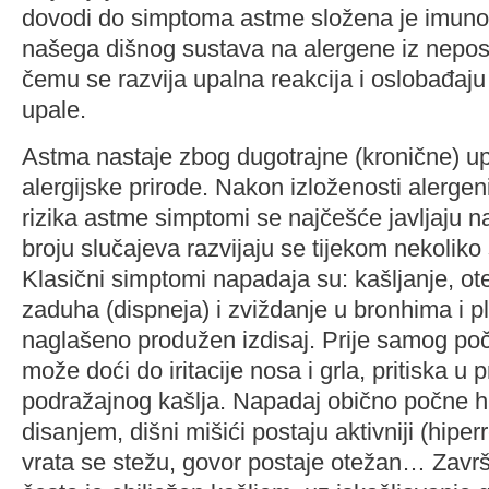
dovodi do simptoma astme složena je imunol
našega dišnog sustava na alergene iz neposr
čemu se razvija upalna reakcija i oslobađaju
upale.
Astma nastaje zbog dugotrajne (kronične) up
alergijske prirode. Nakon izloženosti alergen
rizika astme simptomi se najčešće javljaju 
broju slučajeva razvijaju se tijekom nekoliko s
Klasični simptomi napadaja su: kašljanje, ot
zaduha (dispneja) i zviždanje u bronhima i p
naglašeno produžen izdisaj. Prije samog po
može doći do iritacije nosa i grla, pritiska u pr
podražajnog kašlja. Napadaj obično počne h
disanjem, dišni mišići postaju aktivniji (hiperr
vrata se stežu, govor postaje otežan… Zavr