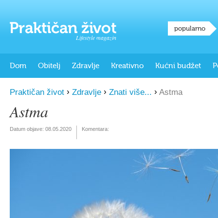
popularno
Lifestyle magazin
Dom
Obitelj
Zdravlje
Kreativno
Kućni budžet
P
›
›
›
Praktičan život
Zdravlje
Znati više...
Astma
Astma
Datum objave:
08.05.2020
Komentara: