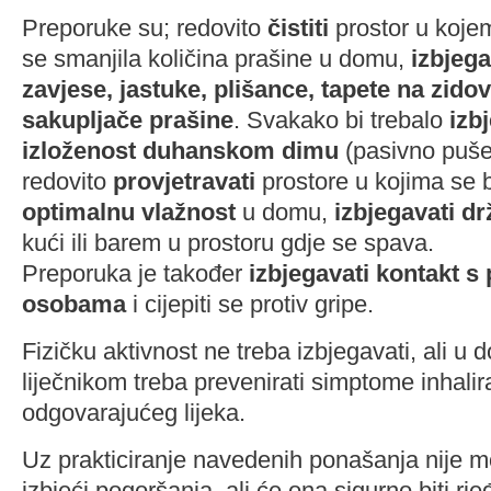
Preporuke su; redovito
čistiti
prostor u kojem
se smanjila količina prašine u domu,
izbjega
zavjese, jastuke, plišance, tapete na zido
sakupljače prašine
. Svakako bi trebalo
izb
izloženost duhanskom dimu
(pasivno puše
redovito
provjetravati
prostore u kojima se b
optimalnu vlažnost
u domu,
izbjegavati d
kući ili barem u prostoru gdje se spava.
Preporuka je također
izbjegavati kontakt s
osobama
i cijepiti se protiv gripe.
Fizičku aktivnost ne treba izbjegavati, ali u 
liječnikom treba prevenirati simptome inhali
odgovarajućeg lijeka.
Uz prakticiranje navedenih ponašanja nije 
izbjeći pogoršanja, ali će ona sigurno biti rj