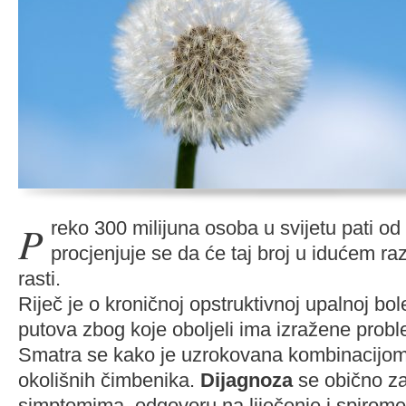
Preko 300 milijuna osoba u svijetu pati od astme, a
procjenjuje se da će taj broj u idućem raz
rasti.
Riječ je o kroničnoj opstruktivnoj upalnoj bol
putova zbog koje oboljeli ima izražene probl
Smatra se kako je uzrokovana kombinacijom
okolišnih čimbenika.
Dijagnoza
se obično z
simptomima, odgovoru na liječenje i spirometr