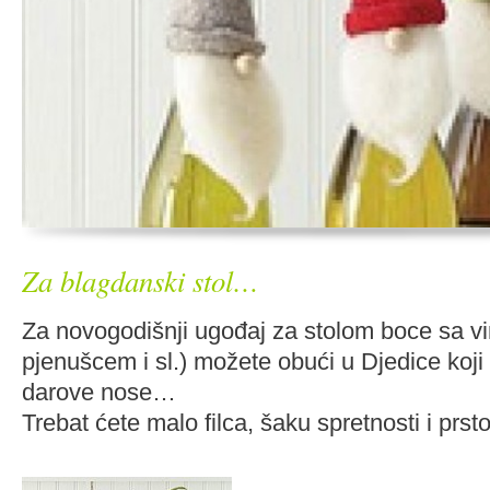
Za blagdanski stol…
Za novogodišnji ugođaj za stolom boce sa 
pjenušcem i sl.) možete obući u Djedice koji 
darove nose…
Trebat ćete malo filca, šaku spretnosti i prs