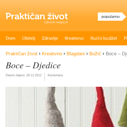
popularno
Lifestyle magazin
Dom
Obitelj
Zdravlje
Kreativno
Kućni budžet
P
›
›
›
›
Praktičan život
Kreativno
Blagdani
Božić
Boce – Dj
Boce – Djedice
Datum objave:
28.12.2012
Komentara: