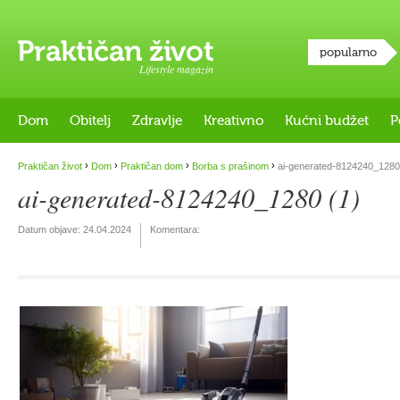
popularno
Lifestyle magazin
Dom
Obitelj
Zdravlje
Kreativno
Kućni budžet
P
›
›
›
›
Praktičan život
Dom
Praktičan dom
Borba s prašinom
ai-generated-8124240_1280
ai-generated-8124240_1280 (1)
Datum objave:
24.04.2024
Komentara: