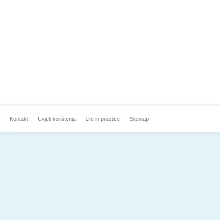
Kontakt
Uvjeti korištenja
Life in practice
Sitemap