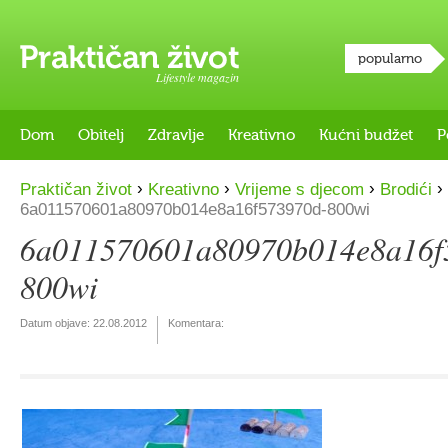
popularno
Lifestyle magazin
Dom
Obitelj
Zdravlje
Kreativno
Kućni budžet
P
›
›
›
›
Praktičan život
Kreativno
Vrijeme s djecom
Brodići
6a011570601a80970b014e8a16f573970d-800wi
6a011570601a80970b014e8a16f
800wi
Datum objave:
22.08.2012
Komentara: