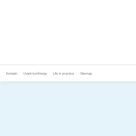
Kontakt
Uvjeti korištenja
Life in practice
Sitemap