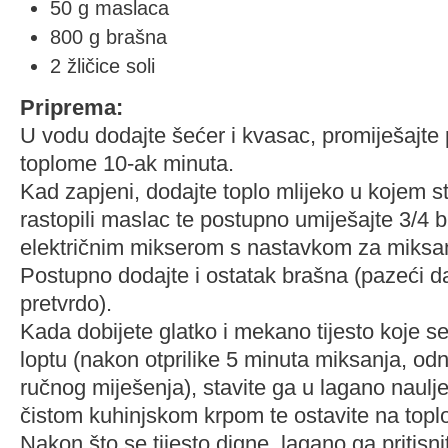
50 g maslaca
800 g brašna
2 žličice soli
Priprema:
U vodu dodajte šećer i kvasac, promiješajte 
toplome 10-ak minuta.
Kad zapjeni, dodajte toplo mlijeko u kojem s
rastopili maslac te postupno umiješajte 3/4 br
električnim mikserom s nastavkom za miksanj
Postupno dodajte i ostatak brašna (pazeći da
pretvrdo).
Kada dobijete glatko i mekano tijesto koje s
loptu (nakon otprilike 5 minuta miksanja, o
ručnog miješenja), stavite ga u lagano nauljen
čistom kuhinjskom krpom te ostavite na top
Nakon što se tijesto digne, lagano ga pritisn