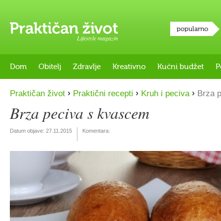
popularno
Lifestyle magazin
Dom
Obitelj
Zdravlje
Kreativno
Kućni budžet
P
›
›
›
Praktičan život
Praktični recepti
Kruh i peciva
Brza p
Brza peciva s kvascem
Datum objave:
27.11.2015
Komentara: