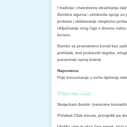
I tradicija i znanstvena istraživanja sla
đumbira sigurna i učinkovita opcija za 
probave i ublažavanje simptoma proba
Uključivanje ovog čaja u dnevnu rutinu
korisno.
Đumbir se prvenstveno koristi kao začin 
prehlade, kod probavnih tegoba, vrtogla
prevenirati razvoj bolesti.
Napomena:
Prije konzumacije u svrhu liječenja nek
Priprema čaja:
Nasjeckani đumbir (narezane komadiće k
Pričekati 10ak minuta, procijediti pa 
Ukoliko vam je okus čaja prejak, idući 