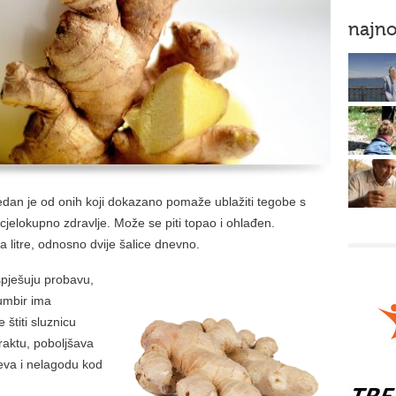
najno
jedan je od onih koji dokazano pomaže ublažiti tegobe s
cjelokupno zdravlje. Može se piti topao i ohlađen.
 litre, odnosno dvije šalice dnevno.
spješuju probavu,
umbir ima
 štiti sluznicu
raktu, poboljšava
čeva i nelagodu kod