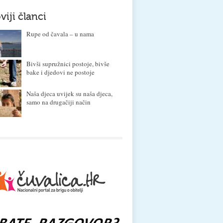
viji članci
Rupe od čavala – u nama
Bivši supružnici postoje, bivše
bake i djedovi ne postoje
Naša djeca uvijek su naša djeca,
samo na drugačiji način