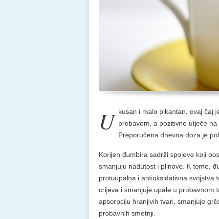
U
kusan i malo pikantan, ovaj čaj 
probavom, a pozitivno utječe na 
Preporučena dnevna doza je pola
Korijen đumbira sadrži spojeve koji po
smanjuju nadutost i plinove. K tome, đ
protuupalna i antioksidativna svojstva te
crijeva i smanjuje upale u probavnom t
apsorpciju hranjivih tvari, smanjuje gr
probavnih smetnji.