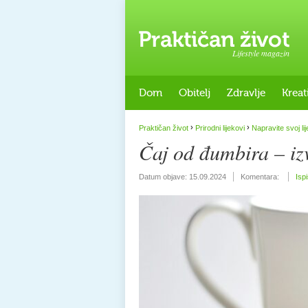
Lifestyle magazin
Dom
Obitelj
Zdravlje
Kreat
›
›
Praktičan život
Prirodni lijekovi
Napravite svoj lij
Čaj od đumbira – iz
Datum objave:
15.09.2024
Komentara:
Isp