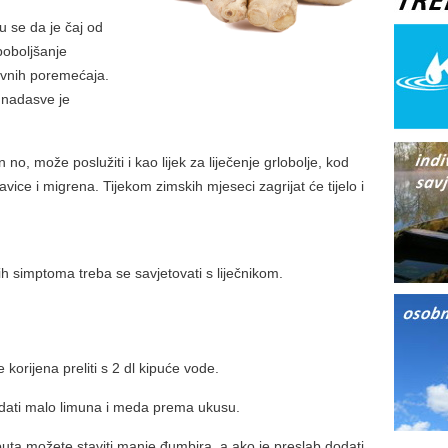
žu se da je čaj od
poboljšanje
vnih poremećaja.
 nadasve je
no, može poslužiti i kao lijek za liječenje grlobolje, kod
vice i migrena. Tijekom zimskih mjeseci zagrijat će tijelo i
ih simptoma treba se savjetovati s liječnikom.
orijena preliti s 2 dl kipuće vode.
dodati malo limuna i meda prema ukusu.
puta možete staviti manje đumbira, a ako je preslab dodati