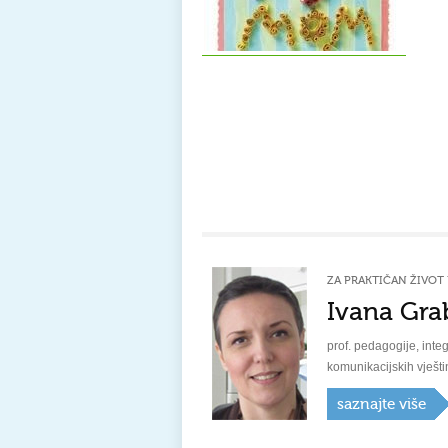
ZA PRAKTIČAN ŽIVOT 
Ivana Gra
prof. pedagogije, integ
komunikacijskih vješti
saznajte više