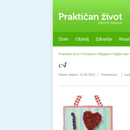
Lifestyle magazin
Dom
Obitelj
Zdravlje
Kreat
›
›
›
Praktičan život
Kreativno
Blagdani
Majčin dan
c4
Datum objave:
11.05.2012
Komentara:
Ispi