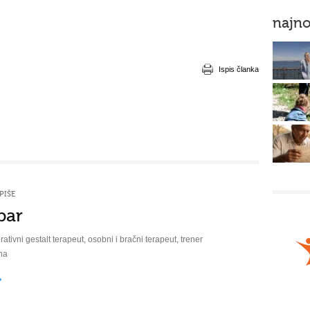
najno
Ispis članka
PIŠE
bar
rativni gestalt terapeut, osobni i bračni terapeut, trener
na