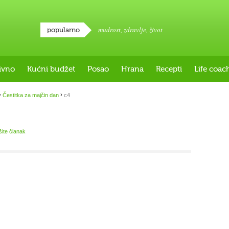
mudrost
,
zdravlje
,
život
popularno
ivno
Kućni budžet
Posao
Hrana
Recepti
Life coac
›
›
Čestitka za majčin dan
c4
šite članak