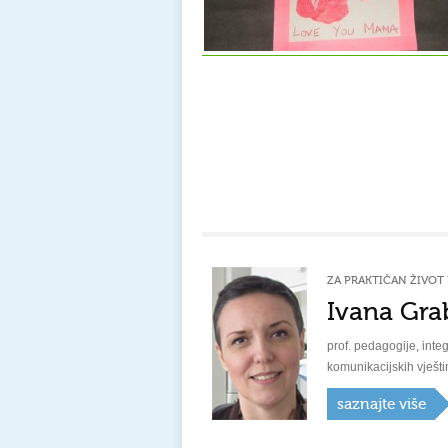
ZA PRAKTIČAN ŽIVOT 
Ivana Gra
prof. pedagogije, integ
komunikacijskih vješti
saznajte više