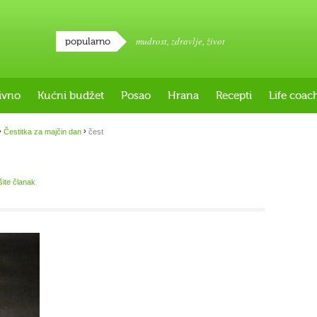
mudrost
,
zdravlje
,
život
popularno
ivno
Kućni budžet
Posao
Hrana
Recepti
Life coac
›
›
Čestitka za majčin dan
čest
šite članak