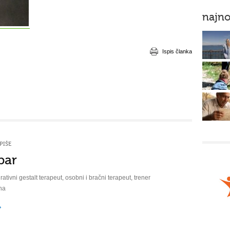
najno
Ispis članka
PIŠE
bar
rativni gestalt terapeut, osobni i bračni terapeut, trener
na