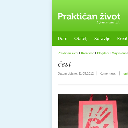
Lifestyle magazin
Dom
Obitelj
Zdravlje
Kreat
›
›
›
Praktičan život
Kreativno
Blagdani
Majčin dan
čest
Datum objave:
11.05.2012
Komentara:
Ispi