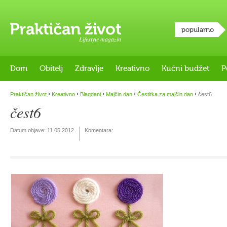
popularno
Lifestyle magazin
Dom
Obitelj
Zdravlje
Kreativno
Kućni budžet
P
›
›
›
›
›
Praktičan život
Kreativno
Blagdani
Majčin dan
Čestitka za majčin dan
čest6
čest6
Datum objave:
11.05.2012
Komentara: