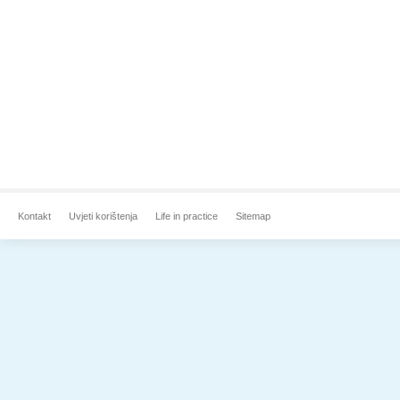
Kontakt
Uvjeti korištenja
Life in practice
Sitemap