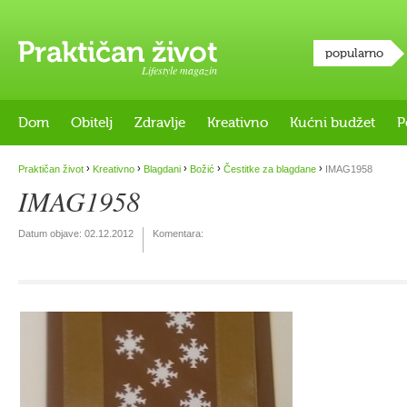
popularno
Lifestyle magazin
Dom
Obitelj
Zdravlje
Kreativno
Kućni budžet
P
›
›
›
›
›
Praktičan život
Kreativno
Blagdani
Božić
Čestitke za blagdane
IMAG1958
IMAG1958
Datum objave:
02.12.2012
Komentara: