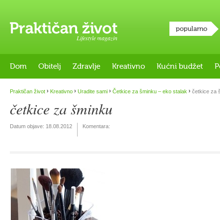
popularno
Lifestyle magazin
Dom
Obitelj
Zdravlje
Kreativno
Kućni budžet
P
›
›
›
›
Praktičan život
Kreativno
Uradite sami
Četkice za šminku – eko stalak
četkice za 
četkice za šminku
Datum objave:
18.08.2012
Komentara: