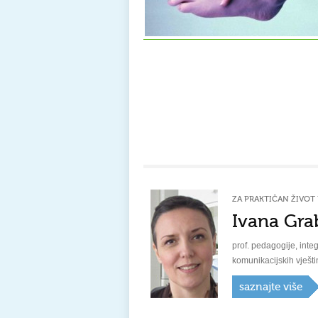
ZA PRAKTIČAN ŽIVOT 
Ivana Gra
prof. pedagogije, integ
komunikacijskih vješti
saznajte više