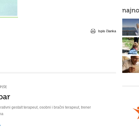
najno
Ispis članka
PIŠE
bar
rativni gestalt terapeut, osobni i bračni terapeut, trener
na