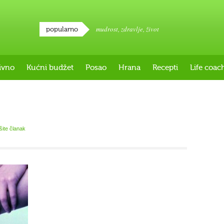
mudrost
,
zdravlje
,
život
popularno
ivno
Kućni budžet
Posao
Hrana
Recepti
Life coac
išite članak