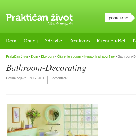
popularno
Lifestyle magazin
Dom
Obitelj
Zdravlje
Kreativno
Kućni budžet
P
›
›
›
›
Praktičan život
Dom
Eko dom
Čišćenje sodom – kupaonica i površine
Bathroom-De
Bathroom-Decorating
Datum objave:
19.12.2011
Komentara: