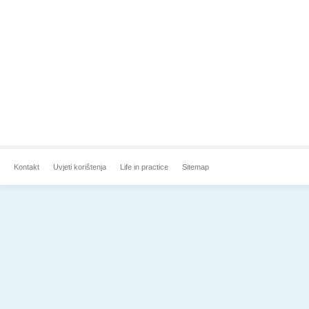
Kontakt
Uvjeti korištenja
Life in practice
Sitemap