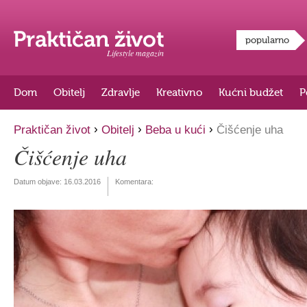
popularno
Lifestyle magazin
Dom
Obitelj
Zdravlje
Kreativno
Kućni budžet
P
›
›
›
Praktičan život
Obitelj
Beba u kući
Čišćenje uha
Čišćenje uha
Datum objave:
16.03.2016
Komentara: