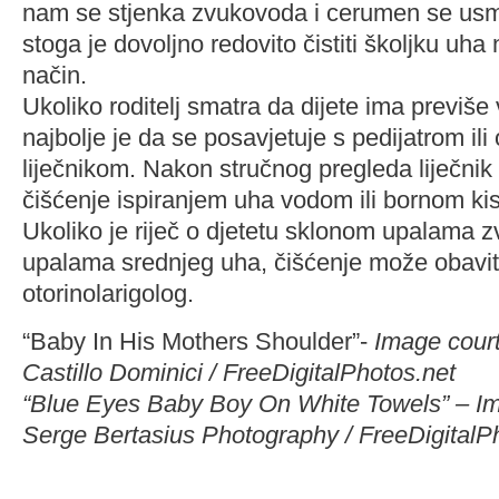
nam se stjenka zvukovoda i cerumen se usm
stoga je dovoljno redovito čistiti školjku uha
način.
Ukoliko roditelj smatra da dijete ima previše
najbolje je da se posavjetuje s pedijatrom ili 
liječnikom. Nakon stručnog pregleda liječnik
čišćenje ispiranjem uha vodom ili bornom ki
Ukoliko je riječ o djetetu sklonom upalama z
upalama srednjeg uha, čišćenje može obaviti 
otorinolarigolog.
“Baby In His Mothers Shoulder”-
Image court
Castillo Dominici / FreeDigitalPhotos.net
“Blue Eyes Baby Boy On White Towels” –
Im
Serge Bertasius Photography / FreeDigitalP