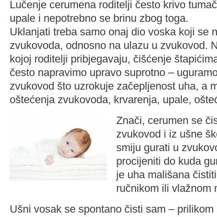
Lučenje cerumena roditelji često krivo tuma
upale i nepotrebno se brinu zbog toga.
Uklanjati treba samo onaj dio voska koji se n
zvukovoda, odnosno na ulazu u zvukovod. 
kojoj roditelji pribjegavaju, čišćenje štapićim
često napravimo upravo suprotno – uguram
zvukovod što uzrokuje začepljenost uha, a m
oštećenja zvukovoda, krvarenja, upale, ošte
Znači, cerumen se čis
zvukovod i iz ušne šk
smiju gurati u zvukov
procijeniti do kuda gu
je uha mališana čist
ručnikom ili vlažnom
Ušni vosak se spontano čisti sam – priliko