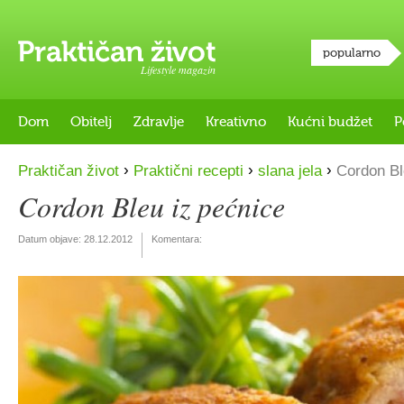
popularno
Lifestyle magazin
Dom
Obitelj
Zdravlje
Kreativno
Kućni budžet
P
›
›
›
Praktičan život
Praktični recepti
slana jela
Cordon Bl
Cordon Bleu iz pećnice
Datum objave:
28.12.2012
Komentara: