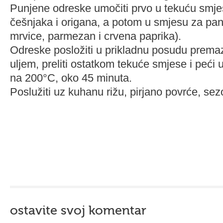
Punjene odreske umočiti prvo u tekuću smj
češnjaka i origana, a potom u smjesu za pan
mrvice, parmezan i crvena paprika).
Odreske posložiti u prikladnu posudu prem
uljem, preliti ostatkom tekuće smjese i peći u
na 200°C, oko 45 minuta.
Poslužiti uz kuhanu rižu, pirjano povrće, sez
ostavite svoj komentar