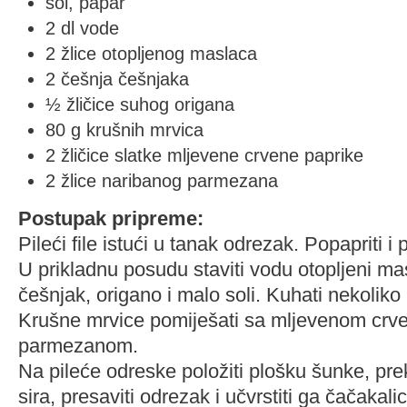
sol, papar
2 dl vode
2 žlice otopljenog maslaca
2 češnja češnjaka
½ žličice suhog origana
80 g krušnih mrvica
2 žličice slatke mljevene crvene paprike
2 žlice naribanog parmezana
Postupak pripreme:
Pileći file istući u tanak odrezak. Popapriti i p
U prikladnu posudu staviti vodu otopljeni mas
češnjak, origano i malo soli. Kuhati nekoliko
Krušne mrvice pomiješati sa mljevenom crv
parmezanom.
Na pileće odreske položiti plošku šunke, pr
sira, presaviti odrezak i učvrstiti ga čačakal