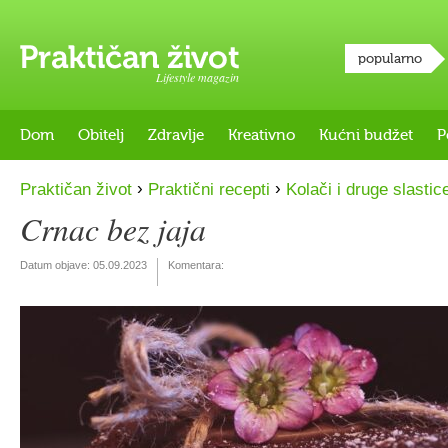
popularno
Lifestyle magazin
Dom
Obitelj
Zdravlje
Kreativno
Kućni budžet
P
›
›
Praktičan život
Praktični recepti
Kolači i druge slastic
Crnac bez jaja
Datum objave:
05.09.2023
Komentara: