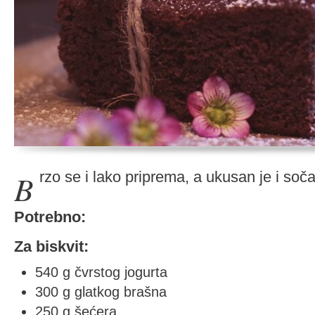
Brzo se i lako priprema, a ukusan je i soč
Potrebno:
Za biskvit:
540 g čvrstog jogurta
300 g glatkog brašna
250 g šećera