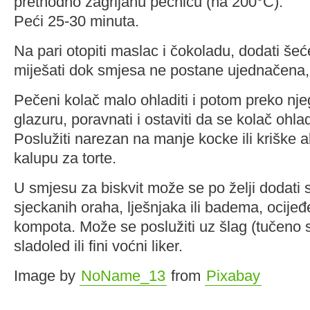
prethodno zagrijanu pećnicu (na 200°C).
Peći 25-30 minuta.
Na pari otopiti maslac i čokoladu, dodati šeće
miješati dok smjesa ne postane ujednačena, 
Pečeni kolač malo ohladiti i potom preko nje
glazuru, poravnati i ostaviti da se kolač ohlad
Poslužiti narezan na manje kocke ili kriške 
kalupu za torte.
U smjesu za biskvit može se po želji dodati 
sjeckanih oraha, lješnjaka ili badema, ocijeđ
kompota. Može se poslužiti uz šlag (tučeno s
sladoled ili fini voćni liker.
Image by
NoName_13
from
Pixabay