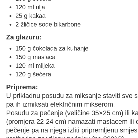
120 ml ulja
25 g kakaa
2 žličice sode bikarbone
Za glazuru:
150 g čokolada za kuhanje
150 g maslaca
120 ml mlijeka
120 g šećera
Priprema:
U prikladnu posudu za miksanje staviti sve s
pa ih izmiksati električnim mikserom.
Posudu za pečenje (veličine 35×25 cm) ili ka
(promjera 22-24 cm) namazati maslacem ili o
pečenje pa na njega izliti pripremljenu smjesu