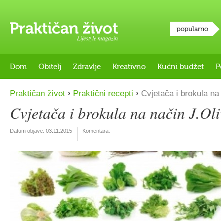
popularno
Lifestyle magazin
Dom
Obitelj
Zdravlje
Kreativno
Kućni budžet
P
›
›
Praktičan život
Praktični recepti
Cvjetača i brokula na
Cvjetača i brokula na način J.Ol
Datum objave:
03.11.2015
Komentara: