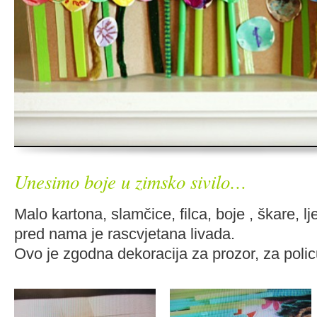
Unesimo boje u zimsko sivilo…
Malo kartona, slamčice, filca, boje , škare, lj
pred nama je rascvjetana livada.
Ovo je zgodna dekoracija za prozor, za polic