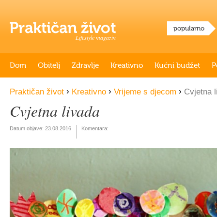
popularno
Lifestyle magazin
Dom
Obitelj
Zdravlje
Kreativno
Kućni budžet
P
›
›
›
Praktičan život
Kreativno
Vrijeme s djecom
Cvjetna l
Cvjetna livada
Datum objave:
23.08.2016
Komentara: