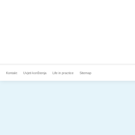
Kontakt
Uvjeti korištenja
Life in practice
Sitemap