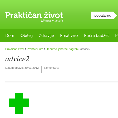
popularno
Lifestyle magazin
Dom
Obitelj
Zdravlje
Kreativno
Kućni budžet
P
›
›
›
Praktičan život
Praktični info
Dežurne ljekarne Zagreb
advice2
advice2
Datum objave:
30.03.2012
Komentara: