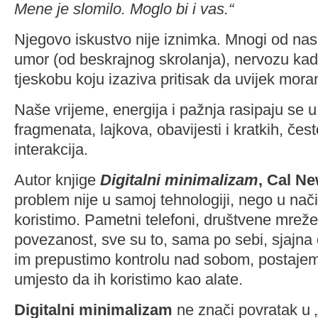
Mene je slomilo. Moglo bi i vas.“
Njegovo iskustvo nije iznimka. Mnogi od nas 
umor (od beskrajnog skrolanja), nervozu kad t
tjeskobu koju izaziva pritisak da uvijek moram
Naše vrijeme, energija i pažnja rasipaju se u
fragmenata, lajkova, obavijesti i kratkih, če
interakcija.
Autor knjige
Digitalni minimalizam
, Cal N
problem nije u samoj tehnologiji, nego u nači
koristimo. Pametni telefoni, društvene mreže
povezanost, sve su to, sama po sebi, sjajna
im prepustimo kontrolu nad sobom, postaje
umjesto da ih koristimo kao alate.
Digitalni minimalizam
ne znači povratak u