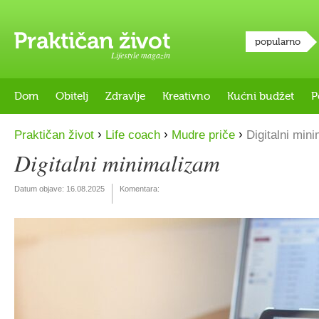
popularno
Lifestyle magazin
Dom
Obitelj
Zdravlje
Kreativno
Kućni budžet
P
›
›
›
Praktičan život
Life coach
Mudre priče
Digitalni min
Digitalni minimalizam
Datum objave:
16.08.2025
Komentara: