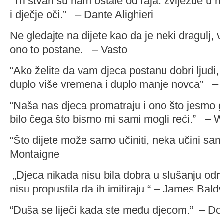
“Tri stvari su nam ostale od raja: zvijezde u 
i dječje oči.” – Dante Alighieri
Ne gledajte na dijete kao da je neki dragulj, 
ono to postane. – Vasto
“Ako želite da vam djeca postanu dobri ljudi, 
duplo više vremena i duplo manje novca” –
“Naša nas djeca promatraju i ono što jesmo g
bilo čega što bismo mi sami mogli reći.” – W
“Što dijete može samo učiniti, neka učini s
Montaigne
„Djeca nikada nisu bila dobra u slušanju odra
nisu propustila da ih imitiraju.“ – James Bal
“Duša se liječi kada ste među djecom.” – Do