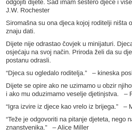
odgojiti dijete. Sad imam šestero djece i viš
J.W. Rochester
Siromašna su ona djeca kojoj roditelji ništa
znaju dati.
Dijete nije odrastao čovjek u minijaturi. Djec
osjećaju na svoj način. Priroda želi da su dj
postanu odrasli.
“Djeca su ogledalo roditelja.” – kineska pos
Dijete se opire ako ne uzimamo u obzir njih
i ako mu oduzimamo veselje djetinjstva. –
“Igra izvire iz djece kao vrelo iz brijega.” –
“Teže je odgovoriti na pitanje djeteta, nego n
znanstvenika.” – Alice Miller