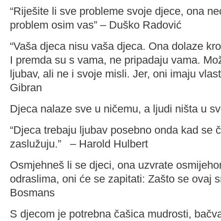
“Riješite li sve probleme svoje djece, ona ne
problem osim vas” – Duško Radović
“Vaša djeca nisu vaša djeca. Ona dolaze kroz
I premda su s vama, ne pripadaju vama. Mož
ljubav, ali ne i svoje misli. Jer, oni imaju vlas
Gibran
Djeca nalaze sve u ničemu, a ljudi ništa u 
“Djeca trebaju ljubav posebno onda kad se či
zaslužuju.” – Harold Hulbert
Osmjehneš li se djeci, ona uzvrate osmijeh
odraslima, oni će se zapitati: Zašto se ovaj 
Bosmans
S djecom je potrebna čašica mudrosti, bačv