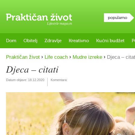
popularno
Lifestyle magazin
Dom
Obitelj
Zdravlje
Kreativno
Kućni budžet
P
›
›
›
Praktičan život
Life coach
Mudre izreke
Djeca – citat
Djeca – citati
Datum objave:
18.12.2020
Komentara: