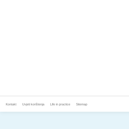
Kontakt
Uvjeti korištenja
Life in practice
Sitemap