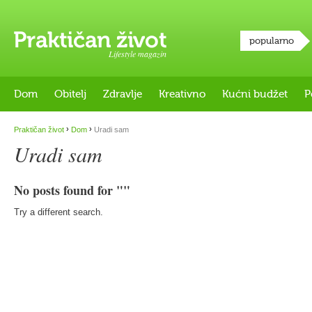
popularno
Lifestyle magazin
Dom
Obitelj
Zdravlje
Kreativno
Kućni budžet
P
›
›
Praktičan život
Dom
Uradi sam
Uradi sam
No posts found for ""
Try a different search.