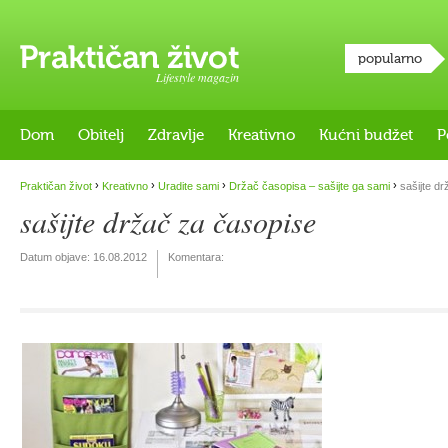
popularno
Lifestyle magazin
Dom
Obitelj
Zdravlje
Kreativno
Kućni budžet
P
›
›
›
›
Praktičan život
Kreativno
Uradite sami
Držač časopisa – sašijte ga sami
sašijte dr
sašijte držač za časopise
Datum objave:
16.08.2012
Komentara: