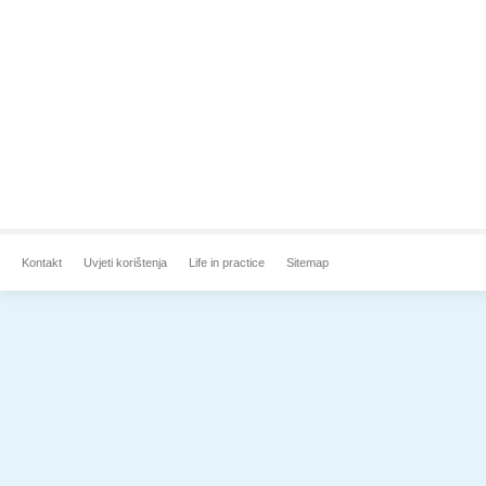
Kontakt
Uvjeti korištenja
Life in practice
Sitemap