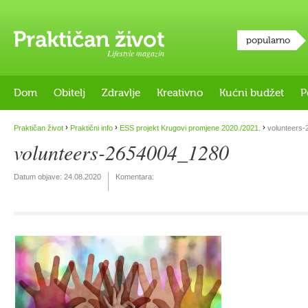
popularno
Lifestyle magazin
Dom
Obitelj
Zdravlje
Kreativno
Kućni budžet
P
›
›
›
Praktičan život
Praktični info
ESS projekt Krugovi promjene 2020./2021.
volunteers
volunteers-2654004_1280
Datum objave:
24.08.2020
Komentara: