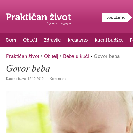
popularno
Lifestyle magazin
Dom
Obitelj
Zdravlje
Kreativno
Kućni budžet
P
›
›
›
Praktičan život
Obitelj
Beba u kući
Govor beba
Govor beba
Datum objave:
12.12.2012
Komentara: