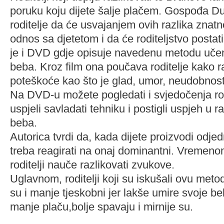
poruku koju dijete šalje plačem. Gospođa D
roditelje da će usvajanjem ovih razlika znatn
odnos sa djetetom i da će roditeljstvo postati
je i DVD gdje opisuje navedenu metodu učen
beba. Kroz film ona poučava roditelje kako r
poteškoće kao što je glad, umor, neudobnost,
Na DVD-u možete pogledati i svjedočenja rodi
uspjeli savladati tehniku i postigli uspjeh u 
beba.
Autorica tvrdi da, kada dijete proizvodi odj
treba reagirati na onaj dominantni. Vremeno
roditelji nauče razlikovati zvukove.
Uglavnom, roditelji koji su iskušali ovu met
su i manje tjeskobni jer lakše umire svoje 
manje plaču,bolje spavaju i mirnije su.