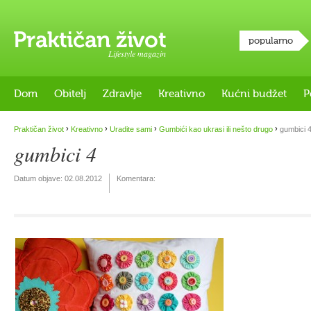
popularno
Lifestyle magazin
Dom
Obitelj
Zdravlje
Kreativno
Kućni budžet
P
›
›
›
›
Praktičan život
Kreativno
Uradite sami
Gumbići kao ukrasi ili nešto drugo
gumbici 
gumbici 4
Datum objave:
02.08.2012
Komentara: