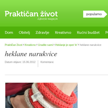
popularno
Lifestyle magazin
Dom
Obitelj
Zdravlje
Kreativno
Kućni budžet
P
›
›
›
›
Praktičan život
Kreativno
Uradite sami
Heklanje je opet ‘in’
heklane narukvice
heklane narukvice
Datum objave:
15.06.2012
Komentara: