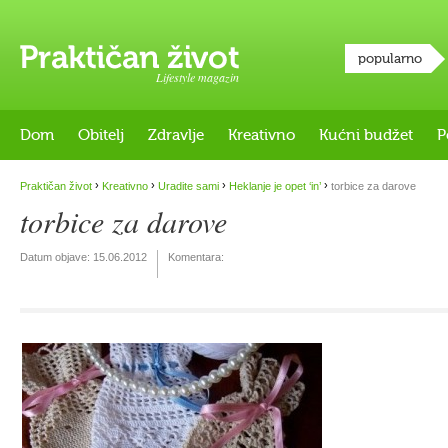
popularno
Lifestyle magazin
Dom
Obitelj
Zdravlje
Kreativno
Kućni budžet
P
›
›
›
›
Praktičan život
Kreativno
Uradite sami
Heklanje je opet ‘in’
torbice za darove
torbice za darove
Datum objave:
15.06.2012
Komentara: