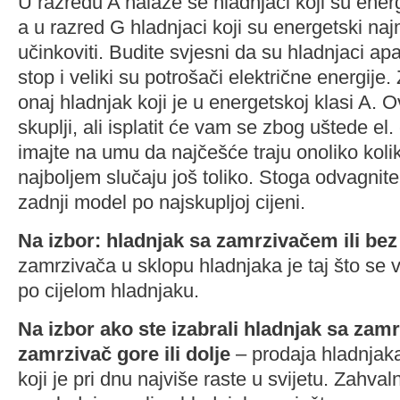
U razredu A nalaze se hladnjaci koji su energe
a u razred G hladnjaci koji su energetski na
učinkoviti. Budite svjesni da su hladnjaci apa
stop i veliki su potrošači električne energije.
onaj hladnjak koji je u energetskoj klasi A. O
skuplji, ali isplatit će vam se zbog uštede el.
imajte na umu da najčešće traju onoliko koliko
najboljem slučaju još toliko. Stoga odvagnite 
zadnji model po najskupljoj cijeni.
Na izbor: hladnjak sa zamrzivačem ili bez
zamrzivača u sklopu hladnjaka je taj što se 
po cijelom hladnjaku.
Na izbor ako ste izabrali hladnjak sa zam
zamrzivač gore ili dolje
– prodaja hladnjak
koji je pri dnu najviše raste u svijetu. Zahvaln