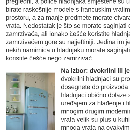
pregledni, a police hladnjaka smještene su u 
birate raskošnije modele s francuskim vratim
prostoru, a za manje predmete morate otvar
vrata. Nedostatak je što se morate saginjati 
zamrzivača, ali ionako češće koristite hladnj
zamrzivačem gore su najjeftiniji. Jedina im 
nekih namirnica u hladnjaku morate saginjati
koristite češće nego zamrzivač.
Na izbor: dvokrilni ili j
dvokrilni hladnjaci su pro
dosegnete do proizvoda u
hladnjaci obično dolaze
uređajem za hlađenje i fil
mnogim drugim moderni
vrata velik su plus u kuhi
mnoga vrata na ovakvim