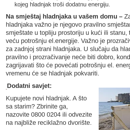
kojeg hladnjak troši dodatnu energiju.
Na smještaj hladnjaka u vašem domu –
Za
hladnjaka važno je njegovo pravilno smješta
smještate u topliju prostoriju u kući ili stanu, t
veću potrošnju el.energije. Važno je prozra
za zadnjoj strani hladnjaka. U slučaju da hl
pravilno i prozračivanje neće biti dobro, kon
zagrijavati što će povećati potrošnju el. ener
vremenu će se hladnjak pokvariti.
Dodatni savjet:
Kupujete novi hladnjak. A što
sa starim? Zbrinite ga,
nazovite 0800 0204 ili odvezite
na najbliže reciklažno dvorište.