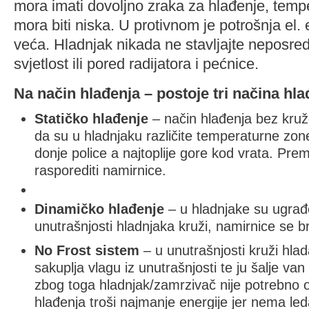
mora imati dovoljno zraka za hlađenje, temp
mora biti niska. U protivnom je potrošnja el. 
veća. Hladnjak nikada ne stavljajte neposr
svjetlost ili pored radijatora i pećnice.
Na način hlađenja – postoje tri načina hla
Statičko hlađenje
– način hlađenja bez kruž
da su u hladnjaku različite temperaturne zone
donje police a najtoplije gore kod vrata. 
rasporediti namirnice.
Dinamičko hlađenje
– u hladnjake su ugrađe
unutrašnjosti hladnjaka kruži, namirnice se b
No Frost sistem
– u unutrašnjosti kruži hlad
sakuplja vlagu iz unutrašnjosti te ju šalje van
zbog toga hladnjak/zamrzivač nije potrebno o
hlađenja troši najmanje energije jer nema led