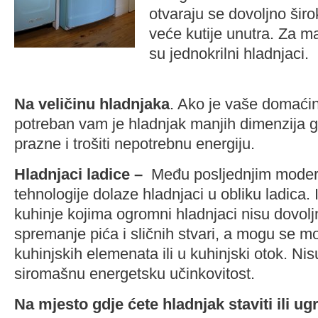
otvaraju se dovoljno širok
veće kutije unutra. Za ma
su jednokrilni hladnjaci.
Na veličinu hladnjaka
. Ako je vaše domaći
potreban vam je hladnjak manjih dimenzija gd
prazne i trošiti nepotrebnu energiju.
Hladnjaci ladice –
Među posljednjim mode
tehnologije dolaze hladnjaci u obliku ladica. 
kuhinje kojima ogromni hladnjaci nisu dovoljn
spremanje pića i sličnih stvari, a mogu se mo
kuhinjskih elemenata ili u kuhinjski otok. Nis
siromašnu energetsku učinkovitost.
Na mjesto gdje ćete hladnjak staviti ili ugr