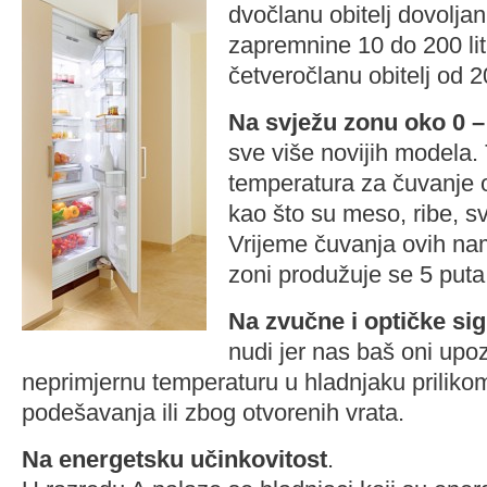
dvočlanu obitelj dovolja
zapremnine 10 do 200 lit
četveročlanu obitelj od 2
Na svježu zonu oko 0 
sve više novijih modela. 
temperatura za čuvanje o
kao što su meso, ribe, s
Vrijeme čuvanja ovih nam
zoni produžuje se 5 puta
Na zvučne i optičke si
nudi jer nas baš oni upo
neprimjernu temperaturu u hladnjaku priliko
podešavanja ili zbog otvorenih vrata.
Na energetsku učinkovitost
.