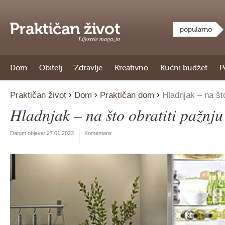
popularno
Lifestyle magazin
Dom
Obitelj
Zdravlje
Kreativno
Kućni budžet
P
›
›
›
Praktičan život
Dom
Praktičan dom
Hladnjak – na što
Hladnjak – na što obratiti pažnju
Datum objave:
27.01.2023
Komentara: