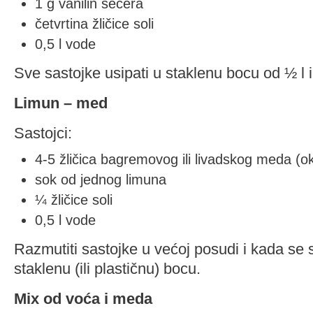
1 g vanilin šećera
četvrtina žličice soli
0,5 l vode
Sve sastojke usipati u staklenu bocu od ½ l 
Limun – med
Sastojci:
4-5 žličica bagremovog ili livadskog meda (o
sok od jednog limuna
¼ žličice soli
0,5 l vode
Razmutiti sastojke u većoj posudi i kada se sa
staklenu (ili plastičnu) bocu.
Mix od voća i meda