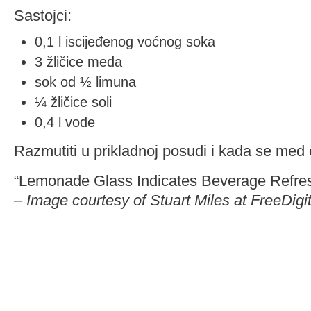
Sastojci:
0,1 l iscijeđenog voćnog soka
3 žličice meda
sok od ½ limuna
¼ žličice soli
0,4 l vode
Razmutiti u prikladnoj posudi i kada se med o
“Lemonade Glass Indicates Beverage Refres
–
Image courtesy of Stuart Miles at FreeDig