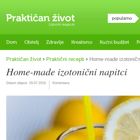
popularno
Lifestyle magazin
Dom
Obitelj
Zdravlje
Kreativno
Kućni budžet
P
›
›
Praktičan život
Praktični recepti
Home-made izotonični
Home-made izotonični napitci
Datum objave:
29.07.2016
Komentara: