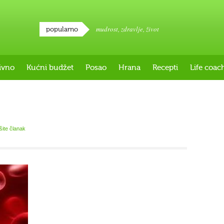
mudrost
,
zdravlje
,
život
popularno
ivno
Kućni budžet
Posao
Hrana
Recepti
Life coac
išite članak