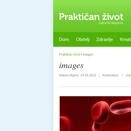
Lifestyle magazin
Dom
Obitelj
Zdravlje
Kreat
›
Praktičan život
images
images
Datum objave:
23.03.2012
Komentara:
Isp