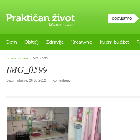
popularno
Lifestyle magazin
Dom
Obitelj
Zdravlje
Kreativno
Kućni budžet
P
›
Praktičan život
IMG_0599
IMG_0599
Datum objave:
26.03.2012
Komentara: